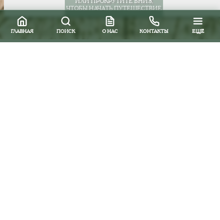
ИЛИ ПРОКРУТИТЕ ВНИЗ,
ЧТОБЫ НАЧАТЬ ПУТЕШЕСТВИЕ
ГЛАВНАЯ
ПОИСК
О НАС
КОНТАКТЫ
ЕЩЁ
Все направления
Острова Карибского региона
Бразилия
Пляжи и курорты
Натал
Натал
Marsol Hotel 4*